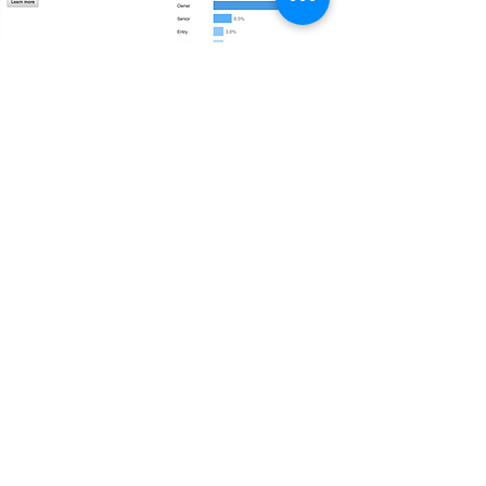
3.
El módulo de búsqueda avanzada es la
verdadera mina de oro de Linkedin, te
permite encontrar exactamente a la persona
que estás buscando y no a otra.
Generar contenido de valor, hacer