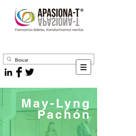
May-Lyng
Pachón