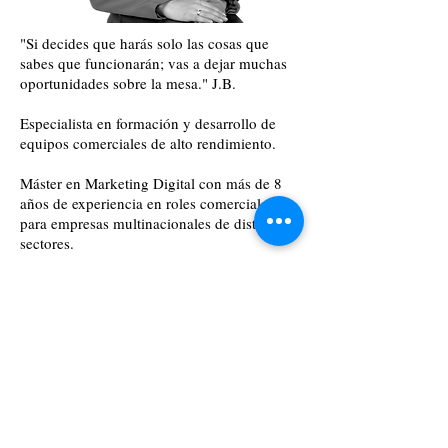
"Si decides que harás solo las cosas que
sabes que funcionarán; vas a dejar muchas
oportunidades sobre la mesa." J.B.
Especialista en formación y desarrollo de
equipos comerciales de alto rendimiento.
Máster en Marketing Digital con más de 8
años de experiencia en roles comerciales
para empresas multinacionales de distintos
sectores.
Ayuda a las empresas y profesionales
generando cambios positivos a través de
estrategias que permiten cumplir con los
objetivos de venta, atracción del talento,
posicionamiento de marca personal y
empresarial.
Su pasión es aprender, comunicar y enseñar
en el mágico mundo del marketing y las