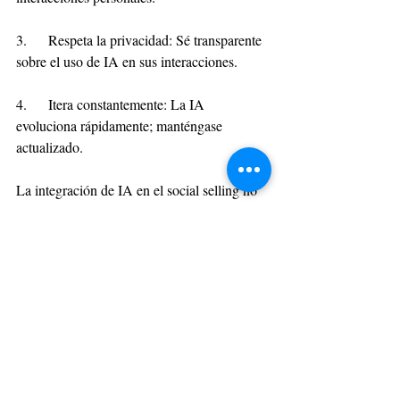
3.     Respeta la privacidad: Sé transparente 
sobre el uso de IA en sus interacciones.
4.     Itera constantemente: La IA 
evoluciona rápidamente; manténgase 
actualizado.
La integración de IA en el social selling no 
es opcional, es imperativa. Como señala 
Marc Benioff, CEO de Salesforce: "La IA 
es la nueva electricidad. Transformará cada 
aspecto de cómo hacemos negocios".
En un mundo donde la atención es el 
recurso más escaso, la combinación de IA y 
social selling nos permite ser más relevantes, 
oportunos y valiosos para nuestros clientes. 