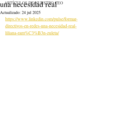
una necesidad real
ARTÍCULOS DE NUESTRO CEO
Actualizado:
24 jul 2025
https://www.linkedin.com/pulse/formar-
directivos-en-redes-una-necesidad-real-
liliana-ram%C3%B3n-zuleta/